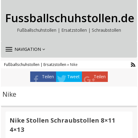
Fussballschuhstollen.de
Fußballschuhstollen | Ersatzstollen | Schraubstollen
TOGGLE
NAVIGATION
NAVIGATION
Fußballschuhstollen | Ersatzstollen
» Nike
Teilen
Tweet
Teilen
Nike
Nike Stollen Schraubstollen 8×11
4×13