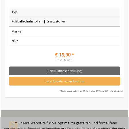
Typ
Fußballschuhstollen | Ersatzstollen
Marke
Nike
€ 19,90 *
inkl. MwSt.
Produktbeschreibung
Jetzt bei Amazon kaufen
* Preis wurde zuletzt am 23. November 2019 um 10:31 Uhr aktualisiert
Um unsere Webseite für Sie optimal zu gestalten und fortlaufend
verbessern zu können, verwenden wir Cookies. Durch die weitere Nutzung